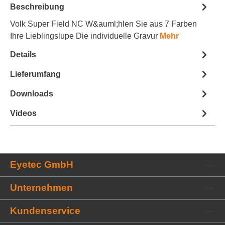
Beschreibung
e
tt
Volk Super Field NC W&auml;hlen Sie aus 7 Farben
e
Ihre Lieblingslupe Die individuelle Gravur
Mehr
l
h
Details
i
n
z
Lieferumfang
u
f
Downloads
ü
g
Videos
e
n
Eyetec GmbH
Unternehmen
Kundenservice