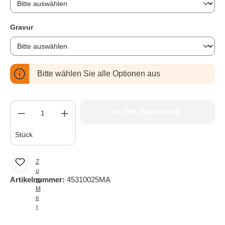
Gravur
auswählen
Bitte wählen Sie alle Optionen aus
Produkt Anzahl: Gib den gewünschten Wert e
In den Warenkorb
Stück
Z
u
Artikelnummer:
45310025MA
m
M
e
r
k
z