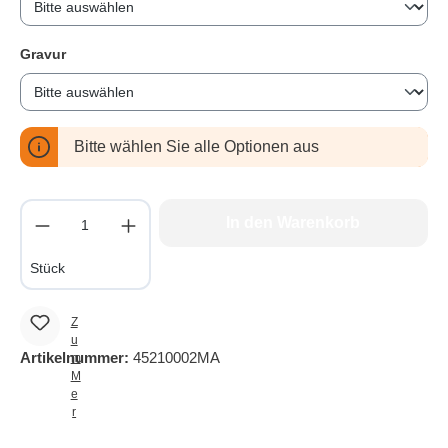
Gravur
auswählen
Bitte wählen Sie alle Optionen aus
Produkt Anzahl: Gib den gewünschten Wert e
In den Warenkorb
Stück
Z
u
Artikelnummer:
45210002MA
m
M
e
r
k
z