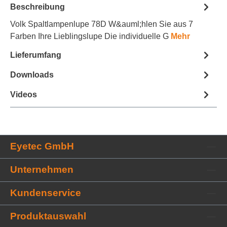
Beschreibung
e
tt
Volk Spaltlampenlupe 78D W&auml;hlen Sie aus 7
e
Farben Ihre Lieblingslupe Die individuelle G
Mehr
l
h
Lieferumfang
i
n
z
Downloads
u
f
Videos
ü
g
e
n
Eyetec GmbH
Unternehmen
Kundenservice
Produktauswahl