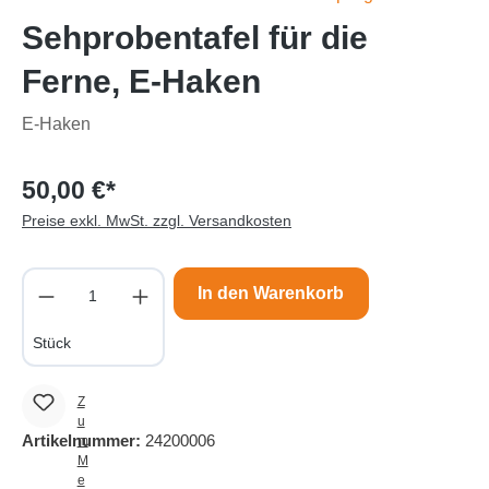
Sehprobentafel für die
Ferne, E-Haken
E-Haken
50,00 €*
Preise exkl. MwSt. zzgl. Versandkosten
Produkt Anzahl: Gib den gewünschten Wert e
In den Warenkorb
Stück
Z
u
Artikelnummer:
24200006
m
M
e