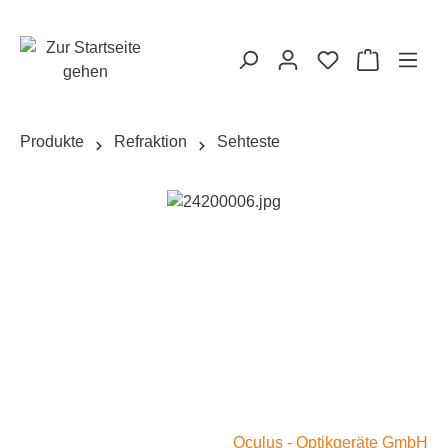
alt springen
Warenkorb
Produkte
Refraktion
Sehteste
Bildergalerie überspringen
Oculus - Optikgeräte GmbH