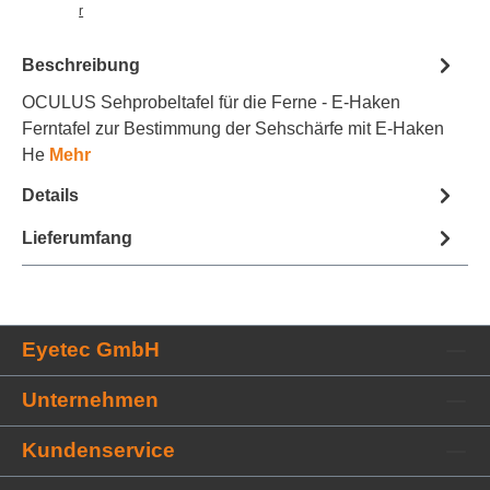
r
k
z
Beschreibung
e
tt
OCULUS Sehprobeltafel für die Ferne - E-Haken
e
Ferntafel zur Bestimmung der Sehschärfe mit E-Haken
l
h
He
Mehr
i
n
Details
z
u
Lieferumfang
f
ü
g
e
n
Eyetec GmbH
Unternehmen
Kundenservice