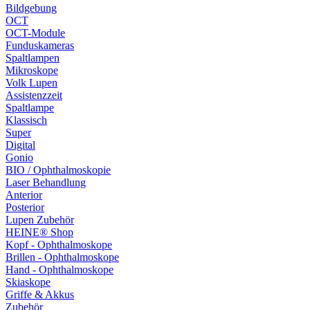
Bildgebung
OCT
OCT-Module
Funduskameras
Spaltlampen
Mikroskope
Volk Lupen
Assistenzzeit
Spaltlampe
Klassisch
Super
Digital
Gonio
BIO / Ophthalmoskopie
Laser Behandlung
Anterior
Posterior
Lupen Zubehör
HEINE® Shop
Kopf - Ophthalmoskope
Brillen - Ophthalmoskope
Hand - Ophthalmoskope
Skiaskope
Griffe & Akkus
Zubehör