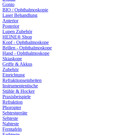
Gonio
BIO / Ophthalmoskopie
Laser Behandlung
Anterior
Posterior
Lupen Zubehör
HEINE® Shop
Kopf - Ophthalmoskope
Brillen - Ophthalmoskope
Hand - Ophthalmoskope
Skiaskope
Griffe & Akkus
Zubehör
Einrichtung
Refraktionseinheiten
Instrumententische
Stühle & Hocker
Praxisbeispiele
Refraktion
Phoropter
Sehtestgeräte
Sehteste
Nahteste
Ferntafeln
Farbteste