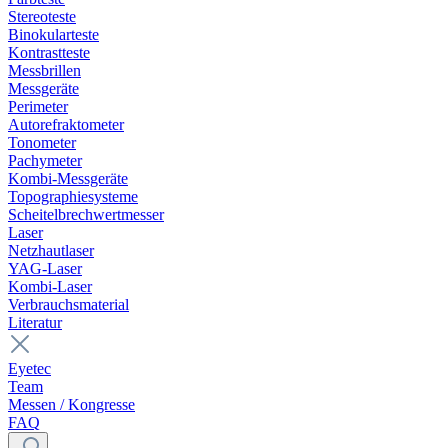
Stereoteste
Binokularteste
Kontrastteste
Messbrillen
Messgeräte
Perimeter
Autorefraktometer
Tonometer
Pachymeter
Kombi-Messgeräte
Topographiesysteme
Scheitelbrechwertmesser
Laser
Netzhautlaser
YAG-Laser
Kombi-Laser
Verbrauchsmaterial
Literatur
Eyetec
Team
Messen / Kongresse
FAQ