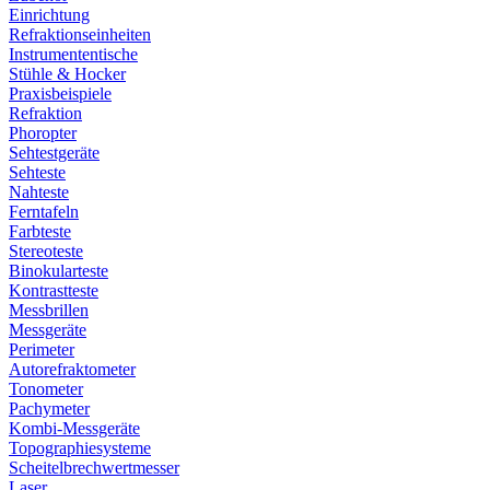
Einrichtung
Refraktionseinheiten
Instrumententische
Stühle & Hocker
Praxisbeispiele
Refraktion
Phoropter
Sehtestgeräte
Sehteste
Nahteste
Ferntafeln
Farbteste
Stereoteste
Binokularteste
Kontrastteste
Messbrillen
Messgeräte
Perimeter
Autorefraktometer
Tonometer
Pachymeter
Kombi-Messgeräte
Topographiesysteme
Scheitelbrechwertmesser
Laser