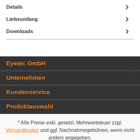
h
Details
i
n
z
Lieferumfang
u
f
Downloads
ü
g
e
n
Eyetec GmbH
Unternehmen
Kundenservice
Produktauswahl
* Alle Preise exkl. gesetzl. Mehrwertsteuer zzgl.
Versandkosten
und ggf. Nachnahmegebühren, wenn nicht
anders angegeben.