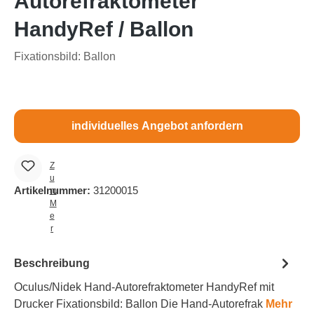
Autorefraktometer
HandyRef / Ballon
Fixationsbild: Ballon
individuelles Angebot anfordern
Z
u
Artikelnummer:
31200015
m
M
e
r
k
z
Beschreibung
e
tt
Oculus/Nidek Hand-Autorefraktometer HandyRef mit
e
Drucker Fixationsbild: Ballon Die Hand-Autorefrak
Mehr
l