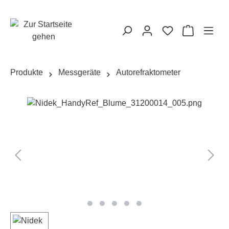
alt springen
Warenkorb
Produkte
Messgeräte
Autorefraktometer
Bildergalerie überspringen