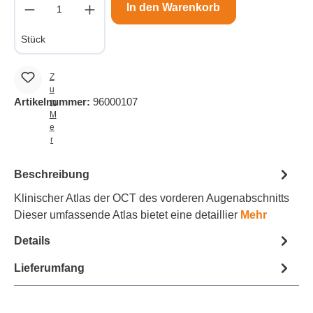
Produkt Anzahl: Gib den gewünschten Wert e
In den Warenkorb
Stück
Z
u
Artikelnummer:
96000107
m
M
e
r
k
z
Beschreibung
e
tt
Klinischer Atlas der OCT des vorderen Augenabschnitts
e
Dieser umfassende Atlas bietet eine detaillier
Mehr
l
h
Details
i
n
z
Lieferumfang
u
f
ü