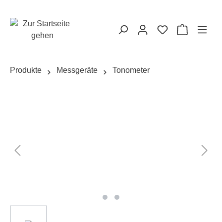
alt springen
Warenkorb
Produkte
Messgeräte
Tonometer
Bildergalerie überspringen