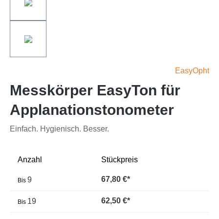
EasyOpht
Messkörper EasyTon für
Applanationstonometer
Einfach. Hygienisch. Besser.
Anzahl
Stückpreis
67,80 €*
9
Bis
62,50 €*
19
Bis