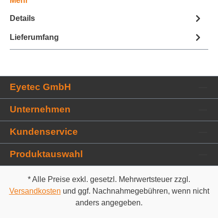
Mehr
i
n
Details
z
u
Lieferumfang
f
ü
g
e
n
Eyetec GmbH
Unternehmen
Kundenservice
Produktauswahl
* Alle Preise exkl. gesetzl. Mehrwertsteuer zzgl.
Versandkosten
und ggf. Nachnahmegebühren, wenn nicht
anders angegeben.