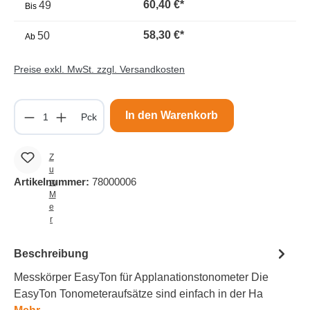
60,40 €*
49
Bis
58,30 €*
50
Ab
Preise exkl. MwSt. zzgl. Versandkosten
Produkt Anzahl: Gib den gewünschten Wert e
In den Warenkorb
Pck
Z
u
Artikelnummer:
78000006
m
M
e
r
k
z
Beschreibung
e
tt
Messkörper EasyTon für Applanationstonometer Die
e
EasyTon Tonometeraufsätze sind einfach in der Ha
l
h