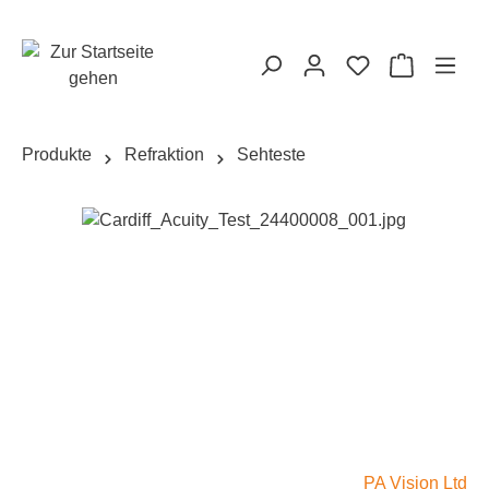
alt springen
Warenkorb
Produkte
Refraktion
Sehteste
Bildergalerie überspringen
PA Vision Ltd