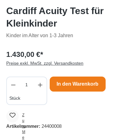
Cardiff Acuity Test für
Kleinkinder
Kinder im Alter von 1-3 Jahren
1.430,00 €*
Preise exkl. MwSt. zzgl. Versandkosten
Produkt Anzahl: Gib den gewünschten Wert e
In den Warenkorb
Stück
Z
u
Artikelnummer:
24400008
m
M
e