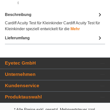
r
k
z
Beschreibung
e
tt
Cardiff Acuity Test für Kleinkinder Cardiff Acuity Test für
e
Kleinkinder speziell entwickelt für die
Mehr
l
h
Lieferumfang
i
n
z
u
f
ü
Eyetec GmbH
g
e
n
Unternehmen
Kundenservice
Produktauswahl
* Alle Preise exkl. gesetzl. Mehrwertsteuer zzgl.