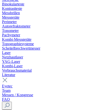
Binokularteste
Kontrastteste
Messbrillen
Messgeräte
Perimeter
Autorefraktometer
Tonometer
Pachymeter
Kombi-Messgeräte
Topographiesysteme
Scheitelbrechwertmesser
Laser
Netzhautlaser
YAG-Laser
Kombi-Laser
Verbrauchsmaterial
Literatur
Eyetec
Team
Messen / Kongresse
FAQ