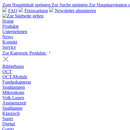
Zum Hauptinhalt springen
Zur Suche springen
Zur Hauptnavigation 
FAQ
Fernwartung
Newsletter abonnieren
Home
Produkte
Unternehmen
News
Kontakt
Service
Zur Kategorie Produkte
Bildgebung
OCT
OCT-Module
Funduskameras
Spaltlampen
Mikroskope
Volk Lupen
Assistenzzeit
Spaltlampe
Klassisch
Super
Digital
Gonio