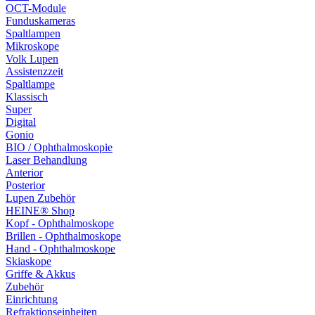
OCT-Module
Funduskameras
Spaltlampen
Mikroskope
Volk Lupen
Assistenzzeit
Spaltlampe
Klassisch
Super
Digital
Gonio
BIO / Ophthalmoskopie
Laser Behandlung
Anterior
Posterior
Lupen Zubehör
HEINE® Shop
Kopf - Ophthalmoskope
Brillen - Ophthalmoskope
Hand - Ophthalmoskope
Skiaskope
Griffe & Akkus
Zubehör
Einrichtung
Refraktionseinheiten