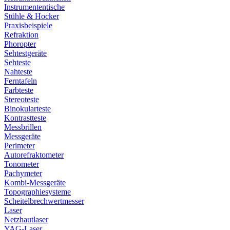
Instrumententische
Stühle & Hocker
Praxisbeispiele
Refraktion
Phoropter
Sehtestgeräte
Sehteste
Nahteste
Ferntafeln
Farbteste
Stereoteste
Binokularteste
Kontrastteste
Messbrillen
Messgeräte
Perimeter
Autorefraktometer
Tonometer
Pachymeter
Kombi-Messgeräte
Topographiesysteme
Scheitelbrechwertmesser
Laser
Netzhautlaser
YAG-Laser