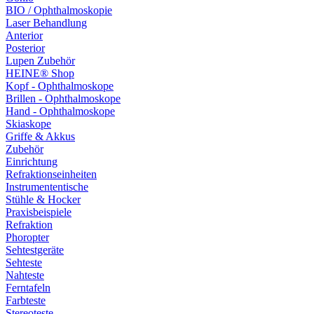
BIO / Ophthalmoskopie
Laser Behandlung
Anterior
Posterior
Lupen Zubehör
HEINE® Shop
Kopf - Ophthalmoskope
Brillen - Ophthalmoskope
Hand - Ophthalmoskope
Skiaskope
Griffe & Akkus
Zubehör
Einrichtung
Refraktionseinheiten
Instrumententische
Stühle & Hocker
Praxisbeispiele
Refraktion
Phoropter
Sehtestgeräte
Sehteste
Nahteste
Ferntafeln
Farbteste
Stereoteste